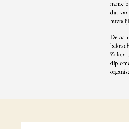
name be
dat van
huwelij
De aanw
bekrach
Zaken e
diploma
organisa
Zoeken