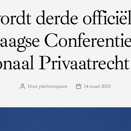
rdt derde officiël
aagse Conferentie
ionaal Privaatrec
Door
platformspaans
14 maart 2023
Berichtauteur
Berichtdatum