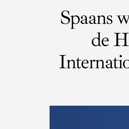
Spaans wo
de H
Internat