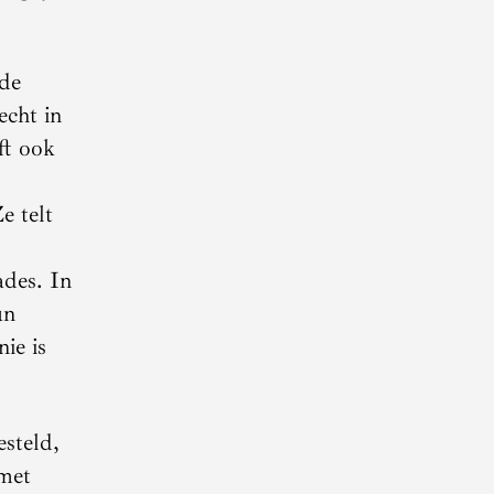
 de
echt in
ft ook
e telt
ades. In
un
ie is
steld,
 met