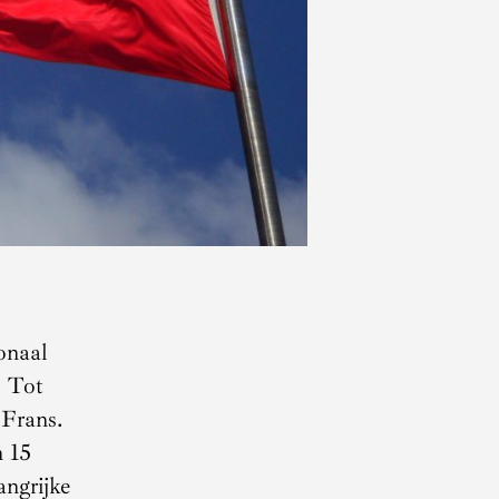
onaal
. Tot
 Frans.
n 15
angrijke