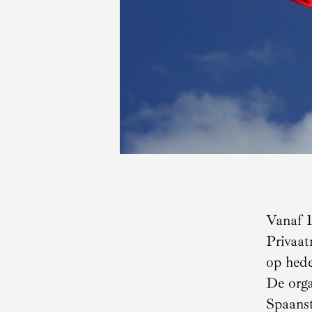
Vanaf 1
Privaat
op hede
De orga
Spaanst