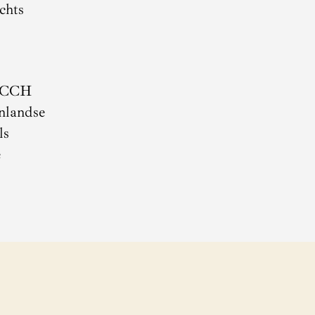
chts
e HCCH
enlandse
ls
e