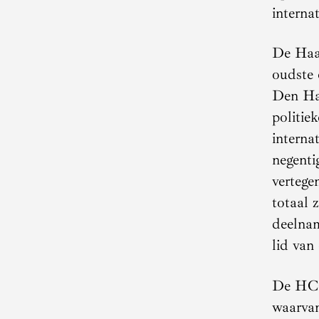
interna
De Haag
oudste 
Den Haa
politie
interna
negenti
vertege
totaal 
deelnam
lid van
De HCCH
waarvan