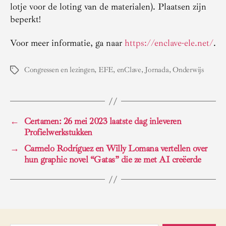
lotje voor de loting van de materialen). Plaatsen zijn
beperkt!
Voor meer informatie, ga naar
https://enclave-ele.net/
.
Congressen en lezingen
,
EFE
,
enClave
,
Jornada
,
Onderwijs
Tags
←
Certamen: 26 mei 2023 laatste dag inleveren
Profielwerkstukken
→
Carmelo Rodríguez en Willy Lomana vertellen over
hun graphic novel “Gatas” die ze met AI creëerde