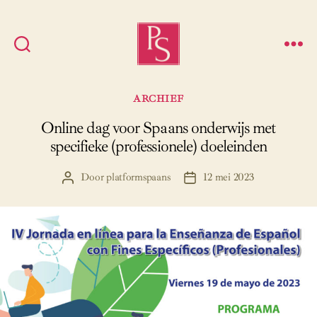
Platform
Spaans
Categorieën
ARCHIEF
Online dag voor Spaans onderwijs met
specifieke (professionele) doeleinden
Door
platformspaans
12 mei 2023
Berichtauteur
Berichtdatum