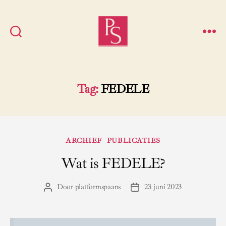
Platform
Spaans
Tag:
FEDELE
Categorieën
ARCHIEF
PUBLICATIES
Wat is FEDELE?
Door
platformspaans
23 juni 2023
Berichtauteur
Berichtdatum