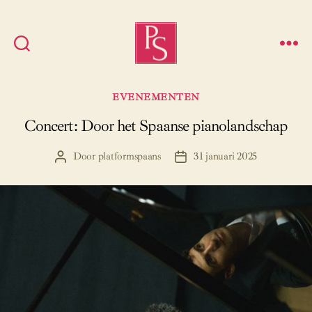
Platform
Spaans
Categorieën
EVENEMENTEN
Concert: Door het Spaanse pianolandschap
Door
platformspaans
31 januari 2025
Berichtauteur
Berichtdatum