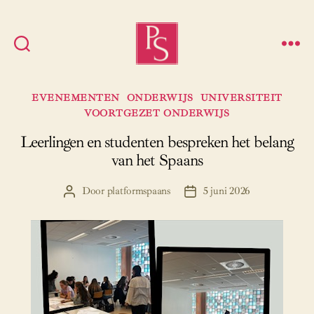
Platform
Spaans
Categorieën
EVENEMENTEN
ONDERWIJS
UNIVERSITEIT
VOORTGEZET ONDERWIJS
Leerlingen en studenten bespreken het belang
van het Spaans
Door
platformspaans
5 juni 2026
Berichtauteur
Berichtdatum