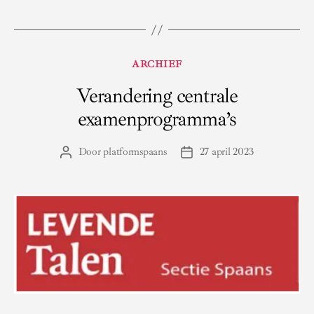
Categorieën
ARCHIEF
Verandering centrale
examenprogramma’s
Door
platformspaans
27 april 2023
Berichtauteur
Berichtdatum