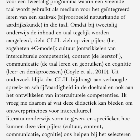
voor een tweetalig programma waarin een vreemde
taal wordt gebruikt als medium voor het geïntegreerd
leren van een zaakvak (bijvoorbeeld natuurkunde of
aardrijkskunde) in die taal. Omdat bij tweetalig
onderwijs de inhoud en taal tegelijk worden
aangeleerd, richt CLIL zich op vier pijlers (het
zogeheten 4C-model): cultuur (ontwikkelen van
interculturele competentie), content (de leerstof ),
communicatie (de taal leren en gebruiken) en cognitie
(leer- en denkprocessen) (Coyle et al., 2010). Uit
onderzoek blijkt dat CLIL bijdraagt aan verhoogde
spreek- en schrijfvaardigheid in de doeltaal en ook aan
het ontwikkelen van interculturele competenties. Ik
vroeg me daarom af wat deze didactiek kan bieden om
ontwerpprincipes voor intercultureel
literatuuronderwijs vorm te geven, en specifieker, hoe
kunnen deze vier pijlers (cultuur, content,
communicatie, cognitie) ons helpen bij het selecteren