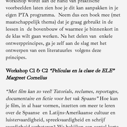
workshop wordt aan de hand van praktische
voorbeelden laten zien hoe je dit kan aanpakken in je
eigen PTA programma. Neem dus een boek mee (met
maatschappelijk thema) dat je graag gebruikt in de
lessen in de bovenbouw of waarmee je binnenkort in
de klas wilt gaan werken. Na het delen van enkele
ontwerpprincipes, ga je zelf aan de slag met het
ontwerpen van een literatuurles volgens deze
principes.
Workshop C1 & C2
“Películas en la clase de ELE”
Margreet Cornelius
“Met film
kan zo veel! Tutorials, reclames, reportages,
documentaire en fictie voor het vak Spaans”
Hoe kun
je film, in al haar vormen, inzetten om meer te leren
over de Spaanse en Latijns-Amerikaanse cultuur en
luistervaardigheid, spreekvaardigheid en schrijf
vaardigheid verbeteren? We bekijken een aantal korte