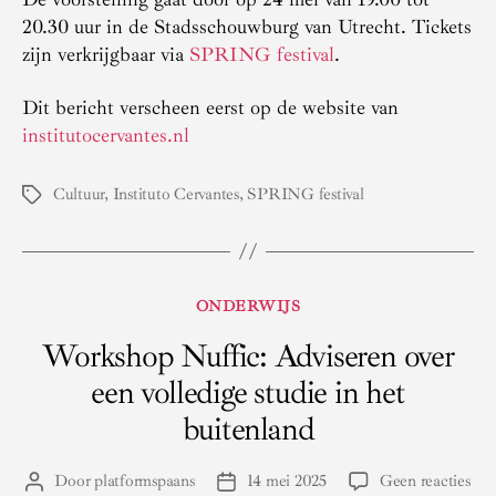
20.30 uur in de Stadsschouwburg van Utrecht. Tickets
zijn verkrijgbaar via
SPRING festival
.
Dit bericht verscheen eerst op de website van
institutocervantes.nl
Cultuur
,
Instituto Cervantes
,
SPRING festival
Tags
Categorieën
ONDERWIJS
Workshop Nuffic: Adviseren over
een volledige studie in het
buitenland
op
Door
platformspaans
14 mei 2025
Geen reacties
Berichtauteur
Berichtdatum