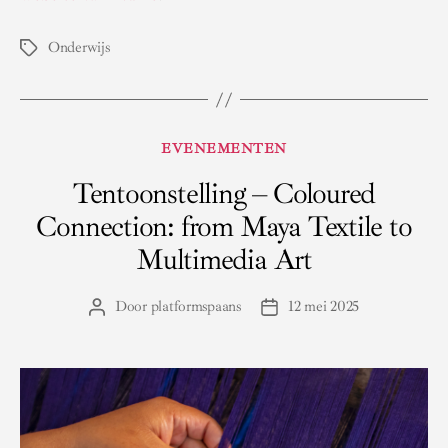
Onderwijs
Tags
Categorieën
EVENEMENTEN
Tentoonstelling – Coloured
Connection: from Maya Textile to
Multimedia Art
Door
platformspaans
12 mei 2025
Berichtauteur
Berichtdatum