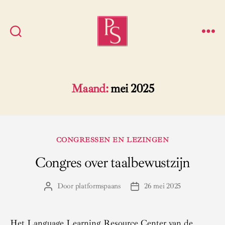
Platform
Spaans
Maand:
mei 2025
Categorieën
CONGRESSEN EN LEZINGEN
Congres over taalbewustzijn
Door
platformspaans
26 mei 2025
Berichtauteur
Berichtdatum
Het Language Learning Resource Center van de